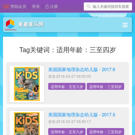
赞助会员
登录
注册
童趣童乐网
Tag关键词：适用年龄：三至四岁
美国国家地理杂志幼儿版 - 2017.6
发布:2018-03-27 06:00:00
适用年龄：五至六岁
适用年龄：三至四岁
美国国家地理杂志幼儿版 - 2017.5
发布:2018-03-27 05:56:17
适用年龄：五至六岁
适用年龄：三至四岁