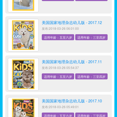
美国国家地理杂志幼儿版 - 2017.12
发布:2018-03-26 06:01:00
适用年龄：五至六岁
适用年龄：三至四岁
美国国家地理杂志幼儿版 - 2017.11
发布:2018-03-26 05:54:37
适用年龄：五至六岁
适用年龄：三至四岁
美国国家地理杂志幼儿版 - 2017.10
发布:2018-03-26 05:49:01
适用年龄：五至六岁
适用年龄：三至四岁