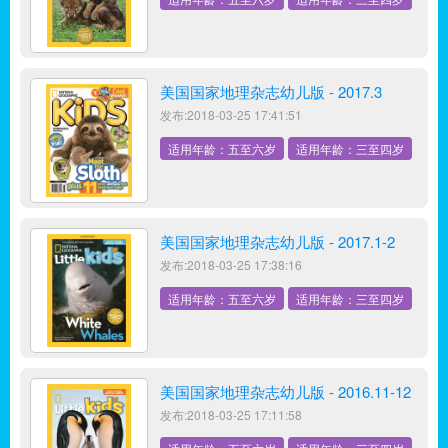
美国国家地理杂志幼儿版 - 2017.3
发布:2018-03-25 17:41:51
适用年龄：五至六岁
适用年龄：三至四岁
美国国家地理杂志幼儿版 - 2017.1-2
发布:2018-03-25 17:38:16
适用年龄：五至六岁
适用年龄：三至四岁
美国国家地理杂志幼儿版 - 2016.11-12
发布:2018-03-25 17:11:58