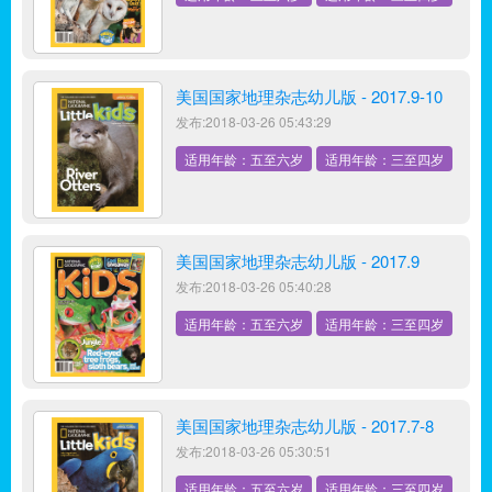
美国国家地理杂志幼儿版 - 2017.9-10
发布:2018-03-26 05:43:29
适用年龄：五至六岁
适用年龄：三至四岁
美国国家地理杂志幼儿版 - 2017.9
发布:2018-03-26 05:40:28
适用年龄：五至六岁
适用年龄：三至四岁
美国国家地理杂志幼儿版 - 2017.7-8
发布:2018-03-26 05:30:51
适用年龄：五至六岁
适用年龄：三至四岁