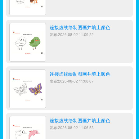
连接虚线绘制图画并填上颜色
发布:2026-08-02 11:09:22
连接虚线绘制图画并填上颜色
发布:2026-08-02 11:08:07
连接虚线绘制图画并填上颜色
发布:2026-08-02 11:06:53