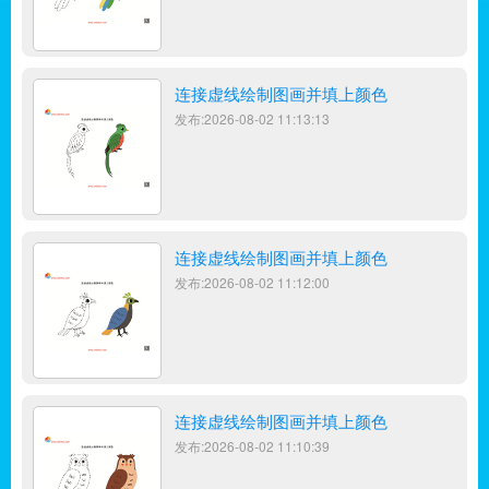
连接虚线绘制图画并填上颜色
发布:2026-08-02 11:13:13
连接虚线绘制图画并填上颜色
发布:2026-08-02 11:12:00
连接虚线绘制图画并填上颜色
发布:2026-08-02 11:10:39